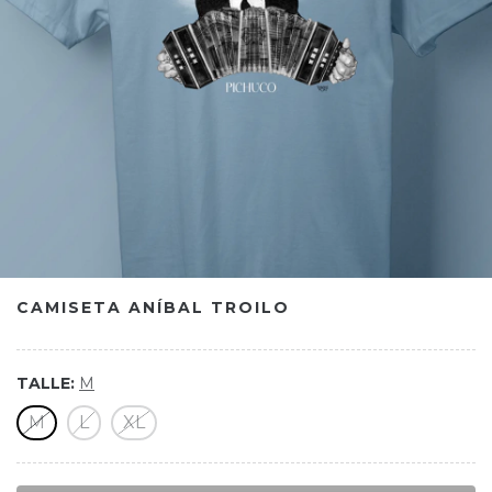
CAMISETA ANÍBAL TROILO
TALLE:
M
M
L
XL