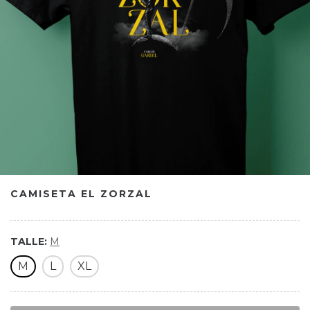
CAMISETA EL ZORZAL
TALLE:
M
M
L
XL