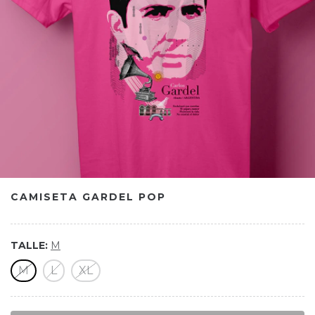
CAMISETA GARDEL POP
TALLE:
M
M
L
XL