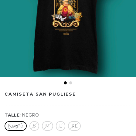
CAMISETA SAN PUGLIESE
TALLE:
NEGRO
Negro
S
M
L
XL